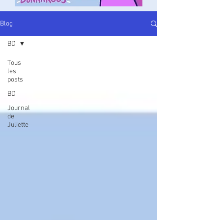
Blog
BD
Tous
les
posts
BD
Journal
de
Juliette